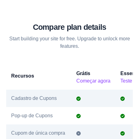
Compare plan details
Start building your site for free. Upgrade to unlock more
features.
Grátis
Essenci
Recursos
Começar agora
Teste gr
Cadastro de Cupons
Pop-up de Cupons
Cupom de única compra