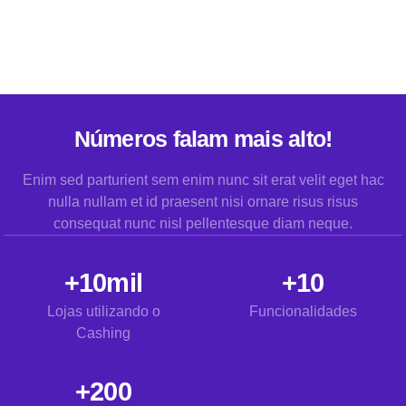
Números falam mais alto!
Enim sed parturient sem enim nunc sit erat velit eget hac
nulla nullam et id praesent nisi ornare risus risus
consequat nunc nisl pellentesque diam neque.
+10mil
+10
Lojas utilizando o
Funcionalidades
Cashing
+200